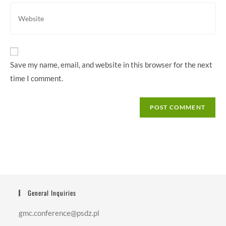
comment
address
Enter
to
your
comment
website
URL
(optional)
Save my name, email, and website in this browser for the next
time I comment.
General Inquiries
gmc.conference@psdz.pl