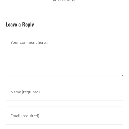
Leave a Reply
Comment
Enter
your
name
or
Enter
username
your
to
email