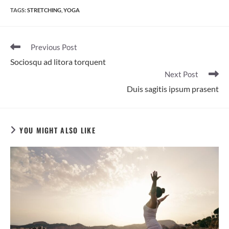
TAGS
:
STRETCHING
,
YOGA
Read
Previous Post
more
Sociosqu ad litora torquent
articles
Next Post
Duis sagitis ipsum prasent
YOU MIGHT ALSO LIKE