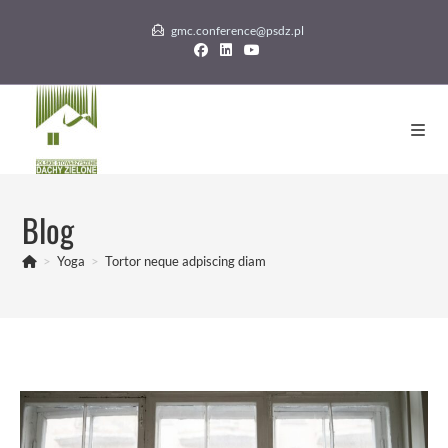
Skip
gmc.conference@psdz.pl
to
content
Blog
>
Yoga
>
Tortor neque adpiscing diam